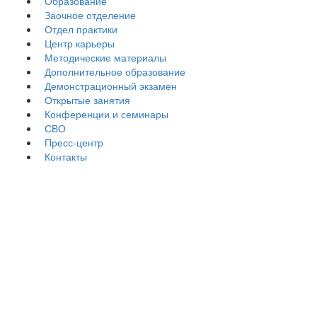
Образование
Заочное отделение
Отдел практики
Центр карьеры
Методические материалы
Дополнительное образование
Демонстрационный экзамен
Открытые занятия
Конференции и семинары
СВО
Пресс-центр
Контакты
Пятница, 02 января 2026 г.
Дмитрий Чернышенко и Сергей Кравцов подвели итоги
соревнований чемпионатного движения «Профессионалы» за
2025 год