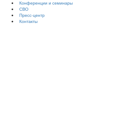
Конференции и семинары
СВО
Пресс-центр
Контакты
Пятница, 12 июня 2026 г.
Дорогие студенты, преподаватели и сотрудники!