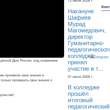
12 июля 2026 г.
Конт
Накануне
Шафиев
Адрес:
проспе
Мурад
Султ
Магомедович,
Телефон
директор
Гуманитарно-
По
педагогическог
coll
колледжа,
принял
ящённой Дню России, под названием
участие в т...
ки проявили свои знания и
01 июля 2026 г.
только проверить свои знания о
В колледже
прошёл
рчестве!
итоговый
педагогический