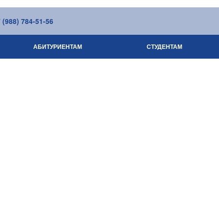
(988) 784-51-56
АБИТУРИЕНТАМ
СТУДЕНТАМ
СВЕДЕНИЯ ОБ ОБРАЗОВАТЕЛЬНОЙ ОР
КОМПЛЕКСНАЯ БЕЗОПАСНОС
СНИЖЕНИЕ БЮРОКРАТИЧЕСКОЙ НА
НЕЗАВИСИМАЯ ОЦЕНКА КАЧЕСТВА РАБО
ЖИЗНЬ КОЛЛЕДЖА
ОБРАЗОВАНИЕ
ЗАОЧНОЕ ОТДЕЛЕНИЕ