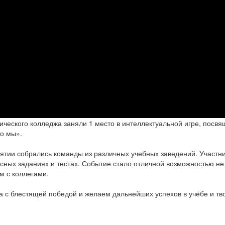
ического колледжа заняли 1 место в интеллектуальной игре, посв
о мы».
ятии собрались команды из различных учебных заведений. Участни
сных заданиях и тестах. Событие стало отличной возможностью не 
м с коллегами.
 с блестящей победой и желаем дальнейших успехов в учёбе и тво